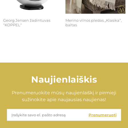
Georg Jensen žadintuvas
Merino vilnos pledas „Klasika“,
"KOPPEL"
baltas
€125,00
€100,00
Naujienlaiškis
Prenumeruokite mūsų naujienlaiškį ir pirmieji
sužinokite apie naujausias naujienas!
Prenumeruoti