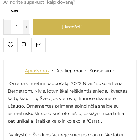
Ar norite supakuoti kaip dovaną?
yes
Į krepšelį
Aprašymas
Atsiliepimai
Susisiekime
"Orrefors" metinį papuošalą "2022 Nivis" sukūrė Lena
Bergstrom. Nivis, lotyniškai reiškiantis sniegą, įkvėptas
šaltų šiaurinių Švedijos vietovių, kuriose dizainerė
užaugo. Ornamentas primena spindinčią snaigę su
asimetrišku šlifuoto krištolo raštu, pasižyminčia tokia
pat unikalia išraiška kaip ir kolekcija "Carat".
"Vaikystėje Švedijos šiaurėje sniegas man reiškė labai