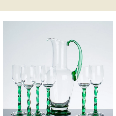
dizainą ir amatus bei atrasdami naujas technologijas.
„Orrefors“ stiklas padeda sukurti gražesnę ir malonesnę
kasdienybę bei suteikia įsimintinas akimirkas.