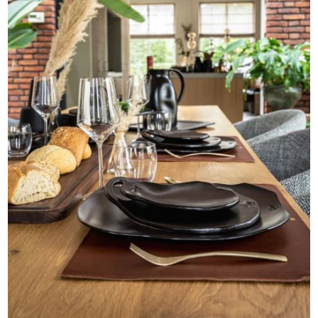
https://www.manicodeco.lt/lt/namu-
dekoras/veidrodziai/veidrodis-ophelia-1.html