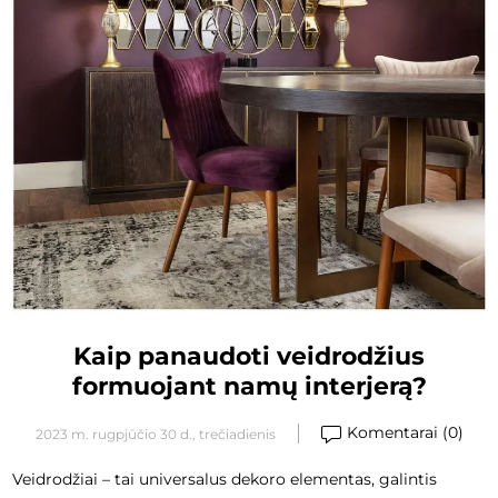
Kaip panaudoti veidrodžius
formuojant namų interjerą?
Komentarai (0)
2023 m. rugpjūčio 30 d., trečiadienis
Veidrodžiai – tai universalus dekoro elementas, galintis