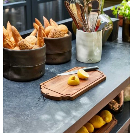
Graži aplinka
veda į ryšį su erdve ir žmonėmis, su kuriais ja
dalijasi, o tai sukelia
teigiamas emocijas ir priklausymo
jausmą
. Be to, graži aplinka šeimininkams
įkvepia
pasididžiavimo, pasitenkinimo jausmą
, nes ji
atspindi žmogaus skonį ir estetikos pojūtį.
Taigi, bendraudami ir kepdami grilių savo nuostabiose