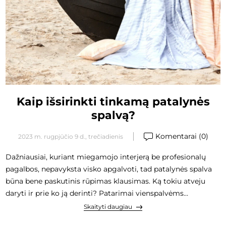
Kaip išsirinkti tinkamą patalynės
spalvą?
Komentarai (0)
2023 m. rugpjūčio 9 d., trečiadienis
Dažniausiai, kuriant miegamojo interjerą be profesionalų
pagalbos, nepavyksta visko apgalvoti, tad patalynės spalva
būna bene paskutinis rūpimas klausimas. Ką tokiu atveju
daryti ir prie ko ją derinti? Patarimai vienspalvėms
patalynėms.
Skaityti daugiau