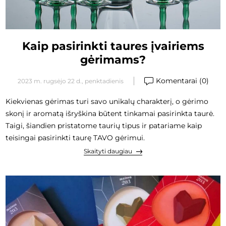
Kaip pasirinkti taures įvairiems
gėrimams?
Komentarai (0)
2023 m. rugsėjo 22 d., penktadienis
Kiekvienas gėrimas turi savo unikalų charakterį, o gėrimo
skonį ir aromatą išryškina būtent tinkamai pasirinkta taurė.
Taigi, šiandien pristatome taurių tipus ir patariame kaip
teisingai pasirinkti taurę TAVO gėrimui.
Skaityti daugiau