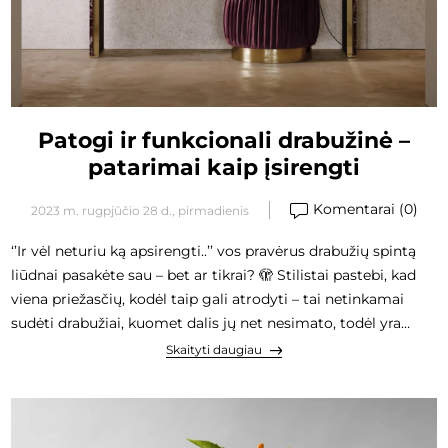
Patogi ir funkcionali drabužinė –
patarimai kaip įsirengti
Komentarai (0)
2023 m. rugpjūčio 28 d., pirmadienis
‘’Ir vėl neturiu ką apsirengti..’’ vos pravėrus drabužių spintą
liūdnai pasakėte sau – bet ar tikrai? 🫣 Stilistai pastebi, kad
viena priežasčių, kodėl taip gali atrodyti – tai netinkamai
sudėti drabužiai, kuomet dalis jų net nesimato, todėl yra
lengvai pamirštami. Šios problemos sprendimo būdas – tai
Skaityti daugiau
namų drabužinė, kurios pagrindinė funkcija – nedarkant
interjero, bei taupant vietą, sandėliuoti drabužius ir buities
daiktus kuo patogeniu JUMS būdu. Šiandien dalinamės
patarimais kaip įsirengti patogią drabužinę.