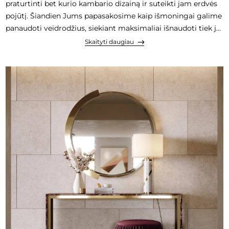
praturtinti bet kurio kambario dizainą ir suteikti jam erdvės
pojūtį. Šiandien Jums papasakosime kaip išmoningai galime
panaudoti veidrodžius, siekiant maksimaliai išnaudoti tiek jų
dekoro, tiek funkcinį potencialą namų interjere.
Skaityti daugiau