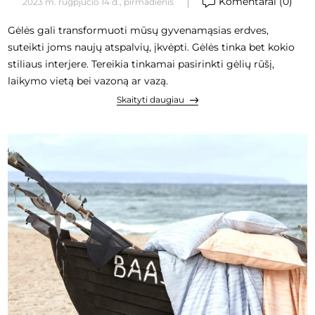
Komentarai (0)
2023 m. rugpjūčio 14 d., pirmadienis
Gėlės gali transformuoti mūsų gyvenamąsias erdves,
suteikti joms naujų atspalvių, įkvėpti. Gėlės tinka bet kokio
stiliaus interjere. Tereikia tinkamai pasirinkti gėlių rūšį,
laikymo vietą bei vazoną ar vazą.
Skaityti daugiau