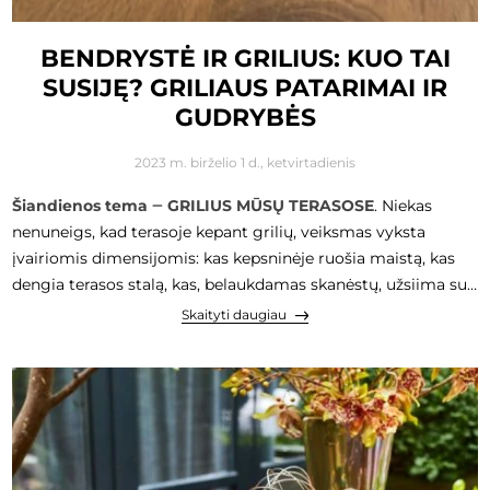
BENDRYSTĖ IR GRILIUS: KUO TAI
SUSIJĘ? GRILIAUS PATARIMAI IR
GUDRYBĖS
2023 m. birželio 1 d., ketvirtadienis
Šiandienos tema ‒ GRILIUS MŪSŲ TERASOSE
. Niekas
nenuneigs, kad terasoje kepant grilių, veiksmas vyksta
įvairiomis dimensijomis: kas kepsninėje ruošia maistą, kas
dengia terasos stalą, kas, belaukdamas skanėstų, užsiima su
vaikais. Pokalbiai, juokas, džiaugsmas, pakili atmosfera
Skaityti daugiau
vienija visus šio proceso dalyvius.
Griliaus, šašlyko ar kito
lauke gaminamo maisto kultūra visada buvo ir išliks
viena iš nuostabiausių bendrystės formų
. O prie estetiškai
padengto stalo, gražioje aplinkoje, kurioje bendraujama,
žmogus pajunta fizinį ir emocinį komfortą, ramybę,
harmoniją, įkvėpimą.