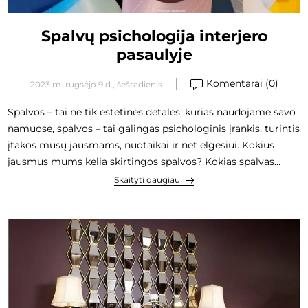
Spalvų psichologija interjero
pasaulyje
Komentarai (0)
2023 m. rugsėjo 9 d., šeštadienis
Spalvos – tai ne tik estetinės detalės, kurias naudojame savo
namuose, spalvos – tai galingas psichologinis įrankis, turintis
įtakos mūsų jausmams, nuotaikai ir net elgesiui. Kokius
jausmus mums kelia skirtingos spalvos? Kokias spalvas
pasirinkti būtent Jūsų svajonių namų interjere? Šiandien
Skaityti daugiau
dalinamės atsakymais 😉