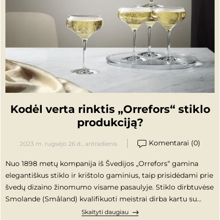
Kodėl verta rinktis „Orrefors“ stiklo
produkciją?
Komentarai (0)
2023 m. rugsėjo 26 d., antradienis
Nuo 1898 metų kompanija iš Švedijos „Orrefors“ gamina
elegantiškus stiklo ir krištolo gaminius, taip prisidėdami prie
švedų dizaino žinomumo visame pasaulyje. Stiklo dirbtuvėse
Smolande (Småland) kvalifikuoti meistrai dirba kartu su
pirmaujančiais Švedijos dizaineriais, nuolat tobulindami
Skaityti daugiau