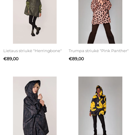
Lietaus striukė "Herringbone"
Trumpa striukė "Pink Panther"
€89,00
€89,00