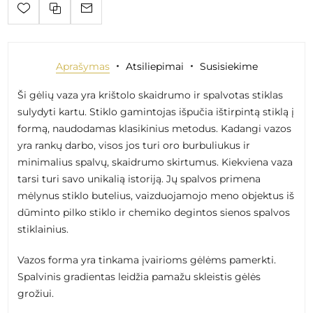
Aprašymas
Atsiliepimai
Susisiekime
Ši gėlių vaza yra krištolo skaidrumo ir spalvotas stiklas
sulydyti kartu. Stiklo gamintojas išpučia ištirpintą stiklą į
formą, naudodamas klasikinius metodus. Kadangi vazos
yra rankų darbo, visos jos turi oro burbuliukus ir
minimalius spalvų, skaidrumo skirtumus. Kiekviena vaza
tarsi turi savo unikalią istoriją. Jų spalvos primena
mėlynus stiklo butelius, vaizduojamojo meno objektus iš
dūminto pilko stiklo ir chemiko degintos sienos spalvos
stiklainius.
Vazos forma yra tinkama įvairioms gėlėms pamerkti.
Spalvinis gradientas leidžia pamažu skleistis gėlės
grožiui.