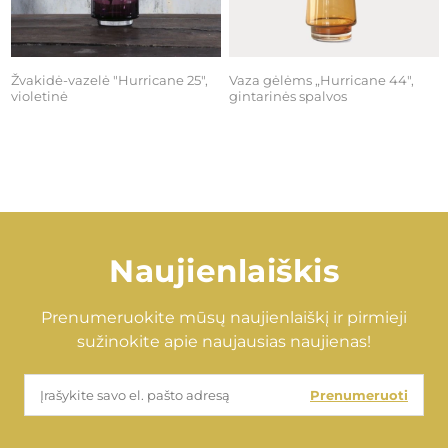
Žvakidė-vazelė "Hurricane 25",
Vaza gėlėms „Hurricane 44",
violetinė
gintarinės spalvos
€39,00
€46,00
Naujienlaiškis
Prenumeruokite mūsų naujienlaiškį ir pirmieji
sužinokite apie naujausias naujienas!
Prenumeruoti