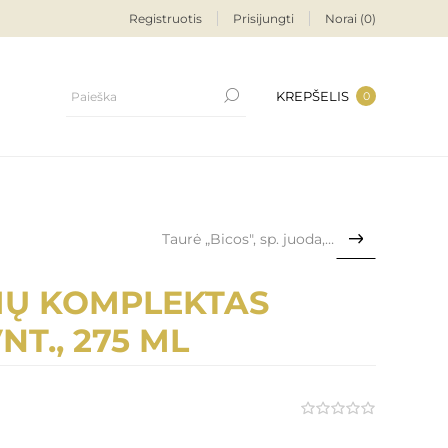
Registruotis
Prisijungti
Norai
(0)
KREPŠELIS
0
Taurė „Bicos", sp. juoda, 2...
IŲ KOMPLEKTAS
VNT., 275 ML