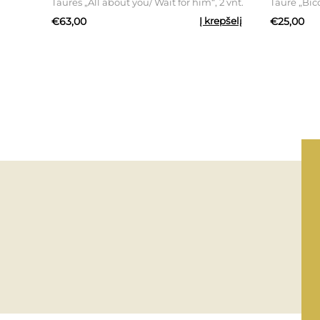
 ml, 4
Taurės „All about you/ Wait for him“, 2 vnt.
Taurė „Bico
€63,00
Į krepšelį
€25,00
epšelį