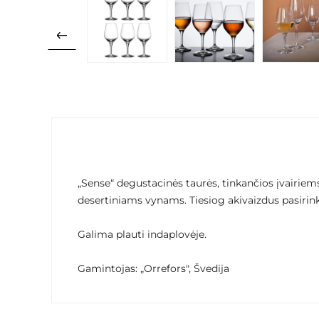
„Sense“ degustacinės taurės, tinkančios įvairiem
desertiniams vynams. Tiesiog akivaizdus pasiri
Galima plauti indaplovėje.
Gamintojas: „Orrefors", Švedija