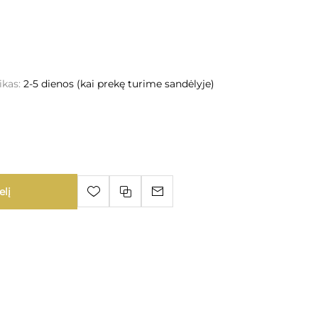
ikas:
2-5 dienos (kai prekę turime sandėlyje)
elį