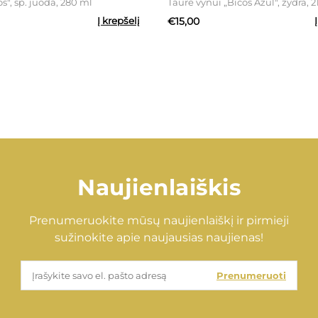
s", sp. juoda, 280 ml
Taurė vynui „Bicos Azul", žydra, 
Į krepšelį
€15,00
Naujienlaiškis
Prenumeruokite mūsų naujienlaiškį ir pirmieji
sužinokite apie naujausias naujienas!
Prenumeruoti